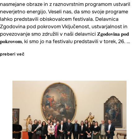
nasmejane obraze in z raznovrstnim programom ustvaril
neverjetno energijo. Veseli nas, da smo svoje programe
lahko predstavili obiskovalcem festivala. Delavnica
Zgodovina pod pokrovom Vključenost, ustvarjalnost in
povezovanje smo združili v naši delavnici 𝐙𝐠𝐨𝐝𝐨𝐯𝐢𝐧𝐚 𝐩𝐨𝐝
𝐩𝐨𝐤𝐫𝐨𝐯𝐨𝐦, ki smo jo na festivalu predstavili v torek, 26. …
preberi več