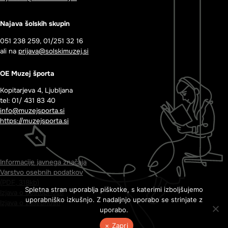
Najava šolskih skupin
051 238 259, 01/251 32 16
ali na
prijava@solskimuzej.si
OE Muzej športa
Kopitarjeva 4, Ljubljana
tel: 01/ 431 83 40
info@muzejsporta.si
https://muzejsporta.si
Informacije javnega značaja
Varstvo osebnih podatkov
(PDF, 318kb)
Spletna stran uporablja piškotke, s katerimi izboljšujemo
Izjava o dostopnosti
uporabniško izkušnjo. Z nadaljnjo uporabo se strinjate z
Izjava o zasebnosti
uporabo.
× Zapri