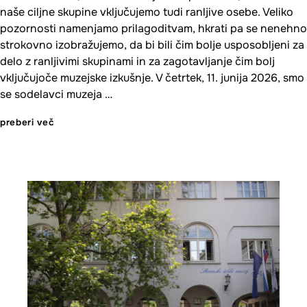
naše ciljne skupine vključujemo tudi ranljive osebe. Veliko
pozornosti namenjamo prilagoditvam, hkrati pa se nenehno
strokovno izobražujemo, da bi bili čim bolje usposobljeni za
delo z ranljivimi skupinami in za zagotavljanje čim bolj
vključujoče muzejske izkušnje. V četrtek, 11. junija 2026, smo
se sodelavci muzeja …
preberi več