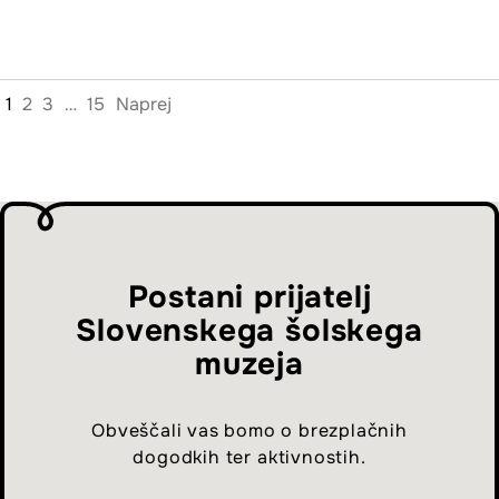
1
2
3
…
15
Naprej
Postani prijatelj
Slovenskega šolskega
muzeja
Obveščali vas bomo o brezplačnih
dogodkih ter aktivnostih.