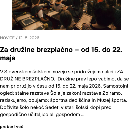
NOVICE
/
12. 5. 2026
Za družine brezplačno – od 15. do 22.
maja
V Slovenskem šolskem muzeju se pridružujemo akciji ZA
DRUŽINE BREZPLAČNO. Družine prav lepo vabimo, da se
nam pridružijo v času od 15. do 22. maja 2026. Samostojni
ogled: stalne razstave Šola je zakon! razstave Zbiramo,
raziskujemo, obujamo: športna dediščina in Muzej športa.
Doživite šolo nekoč Sedeti v stari šolski klopi pred
gospodično učiteljico ali gospodom …
preberi več