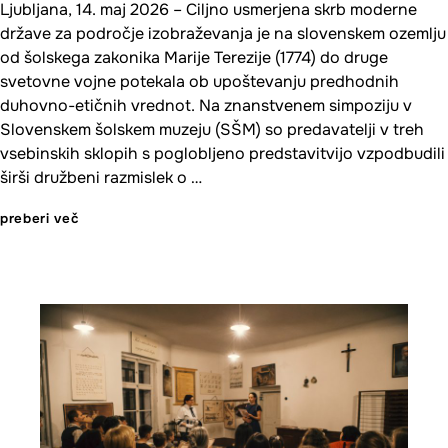
Ljubljana, 14. maj 2026 – Ciljno usmerjena skrb moderne
države za področje izobraževanja je na slovenskem ozemlju
od šolskega zakonika Marije Terezije (1774) do druge
svetovne vojne potekala ob upoštevanju predhodnih
duhovno-etičnih vrednot. Na znanstvenem simpoziju v
Slovenskem šolskem muzeju (SŠM) so predavatelji v treh
vsebinskih sklopih s poglobljeno predstavitvijo vzpodbudili
širši družbeni razmislek o …
preberi več