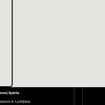
uzej športa
arjeva 4, Ljubljana