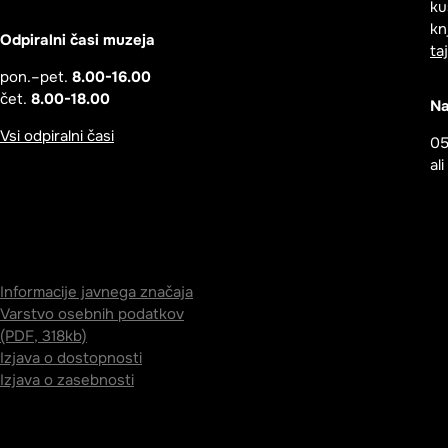
ku
kn
Odpiralni časi muzeja
ta
pon.–pet.
8.00-16.00
čet.
8.00-18.00
Na
Vsi odpiralni časi
05
al
Informacije javnega značaja
Varstvo osebnih podatkov
(PDF, 318kb)
Izjava o dostopnosti
Izjava o zasebnosti