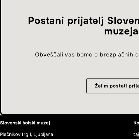
Postani prijatelj Slov
muzeja
Obveščali vas bomo o brezplačnih d
Želim postati prija
Slovenski šolski muzej
Ko
Plečnikov trg 1, Ljubljana
ta