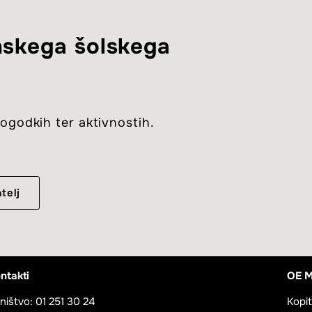
enskega šolskega
ogodkih ter aktivnostih.
telj
ntakti
OE M
jništvo: 01 251 30 24
Kopit