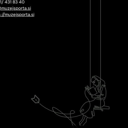
01/ 431 83 40
@muzejsporta.si
://muzejsporta.si