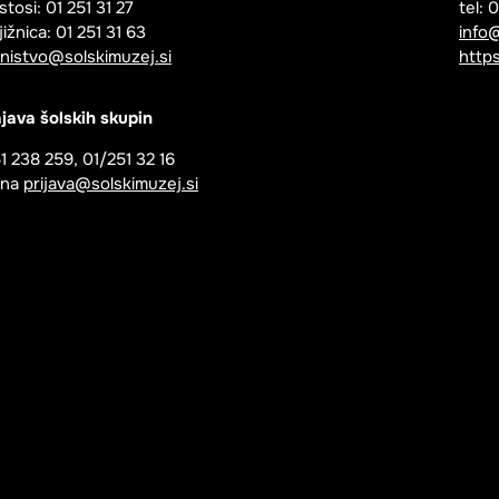
stosi: 01 251 31 27
tel: 
jižnica: 01 251 31 63
info
jnistvo@solskimuzej.si
https
java šolskih skupin
1 238 259, 01/251 32 16
i na
prijava@solskimuzej.si