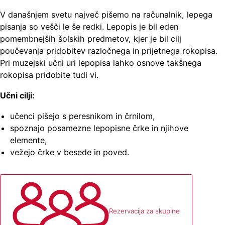
V današnjem svetu največ pišemo na računalnik, lepega
pisanja so vešči le še redki. Lepopis je bil eden
pomembnejših šolskih predmetov, kjer je bil cilj
poučevanja pridobitev razločnega in prijetnega rokopisa.
Pri muzejski učni uri lepopisa lahko osnove takšnega
rokopisa pridobite tudi vi.
Učni cilji:
učenci pišejo s peresnikom in črnilom,
spoznajo posamezne lepopisne črke in njihove
elemente,
vežejo črke v besede in poved.
Rezervacija za skupine