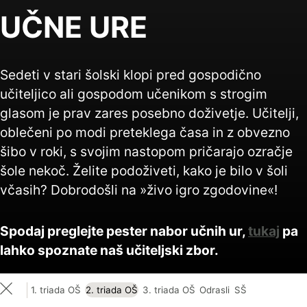
UČNE URE
Sedeti v stari šolski klopi pred gospodično
učiteljico ali gospodom učenikom s strogim
glasom je prav zares posebno doživetje. Učitelji,
oblečeni po modi preteklega časa in z obvezno
šibo v roki, s svojim nastopom pričarajo ozračje
šole nekoč. Želite podoživeti, kako je bilo v šoli
včasih? Dobrodošli na »živo igro zgodovine«!
Spodaj preglejte pester nabor učnih ur,
tukaj
pa
lahko spoznate naš učiteljski zbor.
1. triada OŠ
2. triada OŠ
3. triada OŠ
Odrasli
SŠ