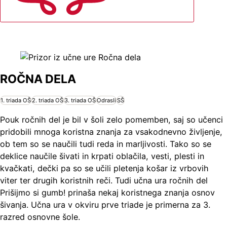
ROČNA DELA
1. triada OŠ
2. triada OŠ
3. triada OŠ
Odrasli
SŠ
Pouk ročnih del je bil v šoli zelo pomemben, saj so učenci
pridobili mnoga koristna znanja za vsakodnevno življenje,
ob tem so se naučili tudi reda in marljivosti. Tako so se
deklice naučile šivati in krpati oblačila, vesti, plesti in
kvačkati, dečki pa so se učili pletenja košar iz vrbovih
viter ter drugih koristnih reči. Tudi učna ura ročnih del
Prišijmo si gumb! prinaša nekaj koristnega znanja osnov
šivanja. Učna ura v okviru prve triade je primerna za 3.
razred osnovne šole.