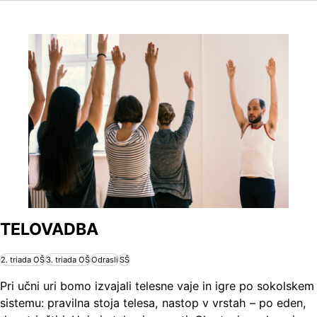
TELOVADBA
2. triada OŠ
3. triada OŠ
Odrasli
SŠ
Pri učni uri bomo izvajali telesne vaje in igre po sokolskem
sistemu: pravilna stoja telesa, nastop v vrstah – po eden,