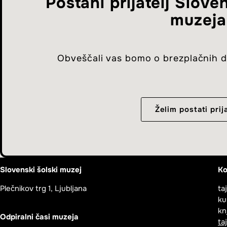
Postani prijatelj Slov
muzeja
Obveščali vas bomo o brezplačnih d
Želim postati prija
Slovenski šolski muzej
Ko
Plečnikov trg 1, Ljubljana
ta
ku
kn
Odpiralni časi muzeja
ta