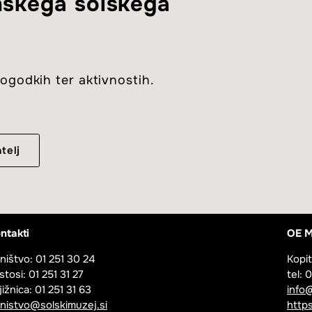
enskega šolskega
ogodkih ter aktivnostih.
telj
ntakti
OE M
jništvo: 01 251 30 24
Kopit
stosi: 01 251 31 27
tel: 
jižnica: 01 251 31 63
info
jnistvo@solskimuzej.si
https