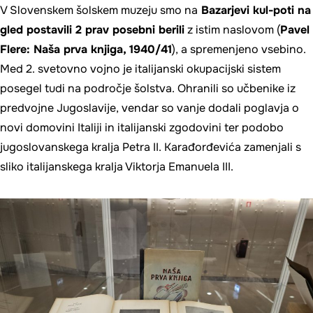
V Slovenskem šolskem muzeju smo na
Bazarjevi kul-poti na
gled postavili 2 prav posebni berili
z istim naslovom (
Pavel
Flere: Naša prva knjiga, 1940/41
), a spremenjeno vsebino.
Med 2. svetovno vojno je italijanski okupacijski sistem
posegel tudi na področje šolstva. Ohranili so učbenike iz
predvojne Jugoslavije, vendar so vanje dodali poglavja o
novi domovini Italiji in italijanski zgodovini ter podobo
jugoslovanskega kralja Petra II. Karađorđevića zamenjali s
sliko italijanskega kralja Viktorja Emanuela III.