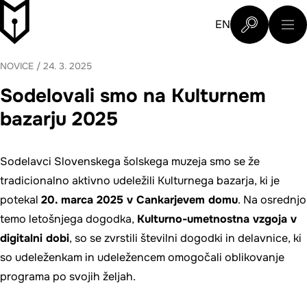
Preskoči na glavno vsebino
Slovenski šolski muzej
EN
Poišči na sp
NOVICE
/
24. 3. 2025
Sodelovali smo na Kulturnem
bazarju 2025
Sodelavci Slovenskega šolskega muzeja smo se že
tradicionalno aktivno udeležili Kulturnega bazarja, ki je
potekal
20. marca 2025 v Cankarjevem domu
. Na osrednjo
temo letošnjega dogodka,
Kulturno-umetnostna vzgoja v
digitalni dobi
, so se zvrstili številni dogodki in delavnice, ki
so udeleženkam in udeležencem omogočali oblikovanje
programa po svojih željah.