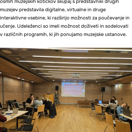
osmih muzejskih kotičkov skupaj s predstavniki drugih
muzejev predstavila digitalne, virtualne in druge
interaktivne vsebine, ki razširijo možnosti za poučevanje in
učenje. Udeleženci so imeli možnost doživeti in sodelovati
v različnih programih, ki jih ponujamo muzejske ustanove.