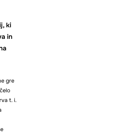
, ki
va in
na
ne gre
ičelo
a t. i.
a
še