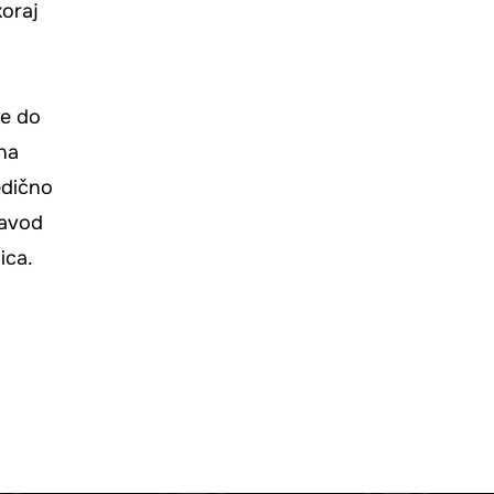
koraj
se do
 na
edično
zavod
ica.