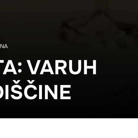
ANA
A: VARUH
IŠČINE