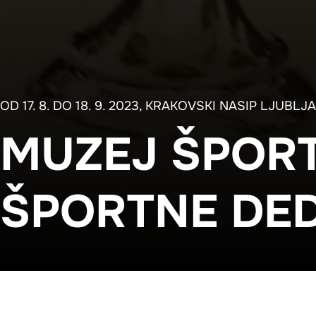
OD 17. 8. DO 18. 9. 2023, KRAKOVSKI NASIP LJUBLJ
MUZEJ ŠPORT
ŠPORTNE DED