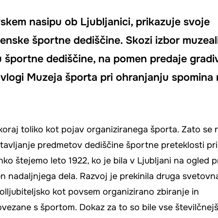
skem nasipu ob Ljubljanici, prikazuje svoje
venske športne dediščine. Skozi izbor muzealij
ju športne dediščine, na pomen predaje gradi
logi Muzeja športa pri ohranjanju spomina 
koraj toliko kot pojav organiziranega športa. Zato se 
azstavljanje predmetov dediščine športne preteklosti pr
štejemo leto 1922, ko je bila v Ljubljani na ogled prv
en nadaljnjega dela. Razvoj je prekinila druga svetovn
 polljubiteljsko kot povsem organizirano zbiranje in
ovezane s športom. Dokaz za to so bile vse številčnej