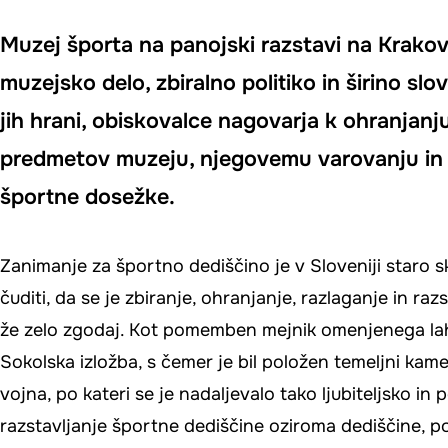
Muzej športa na panojski razstavi na Krakov
muzejsko delo, zbiralno politiko in širino slo
jih hrani, obiskovalce nagovarja k ohranjan
predmetov muzeju, njegovemu varovanju in v
športne dosežke.
Zanimanje za športno dediščino je v Sloveniji staro s
čuditi, da se je zbiranje, ohranjanje, razlaganje in r
že zelo zgodaj. Kot pomemben mejnik omenjenega lahko 
Sokolska izložba, s čemer je bil položen temeljni kam
vojna, po kateri se je nadaljevalo tako ljubiteljsko in
razstavljanje športne dediščine oziroma dediščine, p