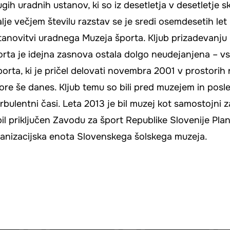
ugih uradnih ustanov, ki so iz desetletja v desetletje s
lje večjem številu razstav se je sredi osemdesetih let
ustanovitvi uradnega Muzeja športa. Kljub prizadevanju
porta je idejna zasnova ostala dolgo neudejanjena – v
porta, ki je pričel delovati novembra 2001 v prostorih
ostore še danes. Kljub temu so bili pred muzejem in posl
bulentni časi. Leta 2013 je bil muzej kot samostojni 
bil priključen Zavodu za šport Republike Slovenije Plan
rganizacijska enota Slovenskega šolskega muzeja.