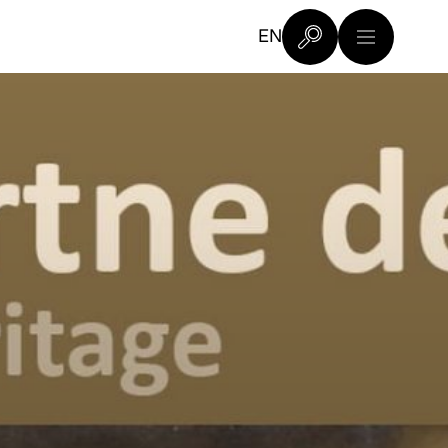
EN
Poišči na spletnem